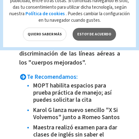
publicidad, entre otras cosas. Si continúas navegando el sitio,
das tu consentimiento para utilizar dicha tecnología, según
del avión por lucir un top
nuestra
Política de cookies
. Puedes cambiar la configuración
supuestamente demasiado pequeño
en tu navegador cuando gustes.
para sus pechos de casi 10 kilos. Mary
Magdalene, que demandará a la
QUIERO SABER MÁS
ESTOY DE ACUERDO
compañía aérea,
denuncia la
discriminación de las líneas aéreas a
los "cuerpos mejorados".
Te Recomendamos:
MOPT habilita espacios para
prueba práctica de manejo; así
puedes solicitar la cita
Karol G lanza nuevo sencillo "X Si
Volvemos" junto a Romeo Santos
Maestra realizó examen para dar
clases de inglés sin saber el