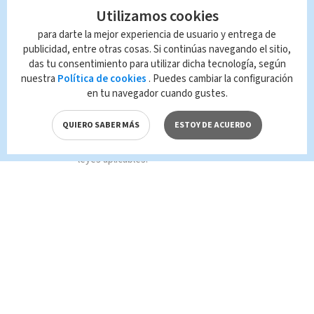
conviene. Pueden llamarme Sayra o
Utilizamos cookies
#leydirosca’.
para darte la mejor experiencia de usuario y entrega de
publicidad, entre otras cosas. Si continúas navegando el sitio,
das tu consentimiento para utilizar dicha tecnología, según
nuestra
Política de cookies
. Puedes cambiar la configuración
Queda prohibida la reproducción total o
en tu navegador cuando gustes.
parcial del contenido de esta página, mismo
que es propiedad de TELEDIARIO; su
QUIERO SABER MÁS
ESTOY DE ACUERDO
reproducción no autorizada constituye una
infracción y un delito de conformidad con las
leyes aplicables.