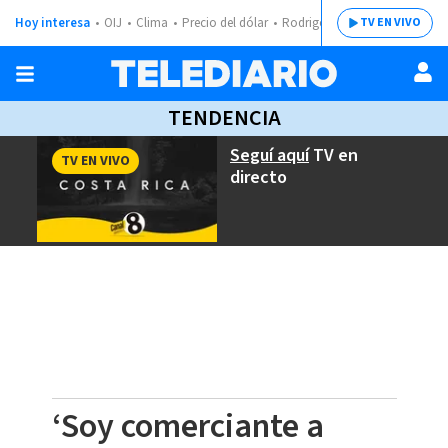
Hoy interesa
OIJ
Clima
Precio del dólar
Rodrigo Chaves
TV EN VIVO
TENDENCIA
Seguí aquí
TV en
TV EN VIVO
directo
‘Soy comerciante a