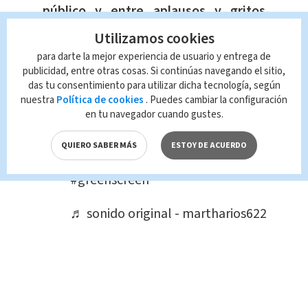
público y entre aplausos y gritos
comenzó la canción.
Utilizamos cookies
para darte la mejor experiencia de usuario y entrega de
publicidad, entre otras cosas. Si continúas navegando el sitio,
@martharios622
das tu consentimiento para utilizar dicha tecnología, según
nuestra
Política de cookies
. Puedes cambiar la configuración
en tu navegador cuando gustes.
???????? @Carlos Rivera @cyn_oficial
#palenque
#palenquesanluispotosi
QUIERO SABER MÁS
ESTOY DE ACUERDO
#fenapo2022
#slp
#foryou
#parati
#greenscreen
♬ sonido original - martharios622