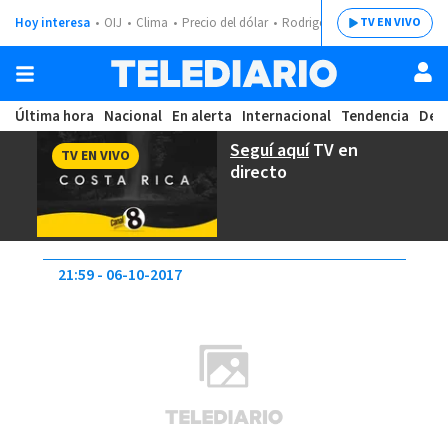
Hoy interesa
OIJ
Clima
Precio del dólar
Rodrigo Chaves
TV EN VIVO
Última hora
Nacional
En alerta
Internacional
Tendencia
Dep
Seguí aquí
TV en
TV EN VIVO
directo
21:59
06-10-2017