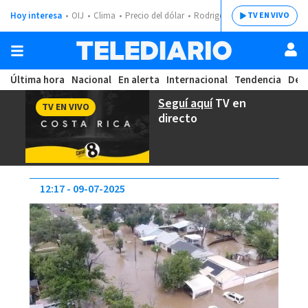
Hoy interesa
OIJ
Clima
Precio del dólar
Rodrigo Chaves
TV EN VIVO
Última hora
Nacional
En alerta
Internacional
Tendencia
Dep
Seguí aquí
TV en
TV EN VIVO
directo
12:17
09-07-2025