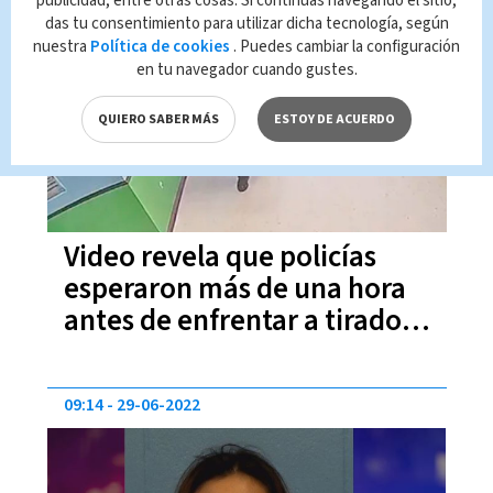
publicidad, entre otras cosas. Si continúas navegando el sitio,
das tu consentimiento para utilizar dicha tecnología, según
09:21
13-07-2022
nuestra
Política de cookies
. Puedes cambiar la configuración
en tu navegador cuando gustes.
QUIERO SABER MÁS
ESTOY DE ACUERDO
Video revela que policías
esperaron más de una hora
antes de enfrentar a tirador
en escuela de Uvalde
09:14
29-06-2022