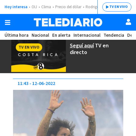
Hoy interesa
OIJ
Clima
Precio del dólar
Rodrigo Chaves
TV EN VIVO
Última hora
Nacional
En alerta
Internacional
Tendencia
Dep
Seguí aquí
TV en
TV EN VIVO
directo
11:43
12-06-2022