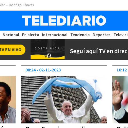
ólar
Rodrigo Chaves
Nacional
En alerta
Internacional
Tendencia
Deportes
Televis
TV EN VIVO
Seguí aquí
TV en direc
08:24
02-11-2023
18:12