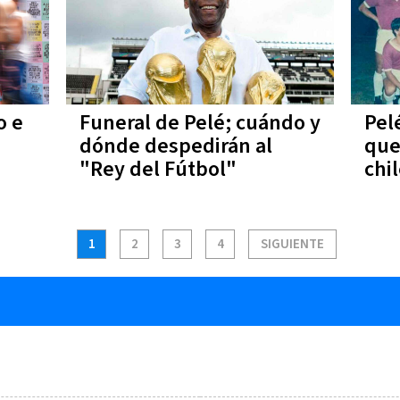
o e
Funeral de Pelé; cuándo y
Pelé
dónde despedirán al
que
"Rey del Fútbol"
chi
1
2
3
4
SIGUIENTE