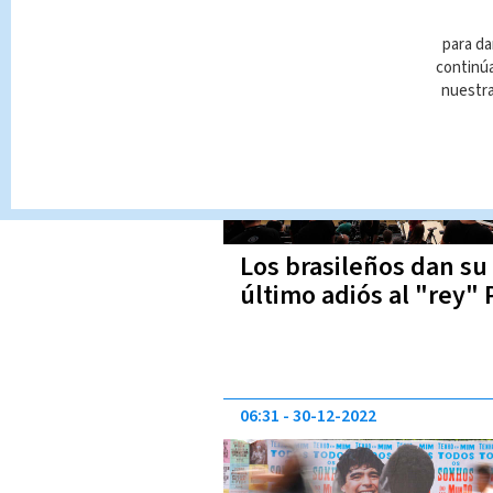
06:36
02-01-2023
para da
continúa
nuestr
Los brasileños dan su
último adiós al "rey" 
06:31
30-12-2022