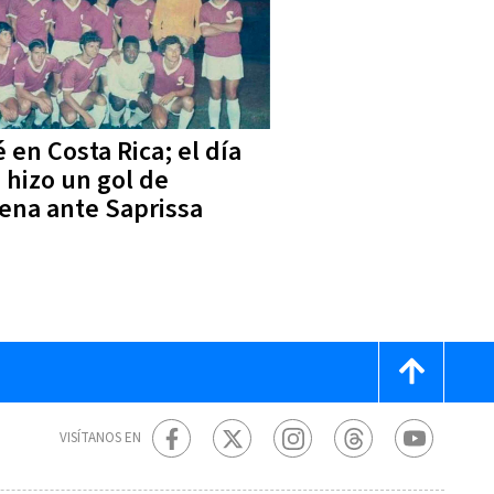
 en Costa Rica; el día
 hizo un gol de
lena ante Saprissa
VISÍTANOS EN