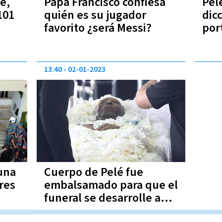
é,
Papa Francisco confiesa
Pel
101
quién es su jugador
dic
favorito ¿será Messi?
por
13:40
02-01-2023
una
Cuerpo de Pelé fue
res
embalsamado para que el
funeral se desarrolle a
féretro abierto