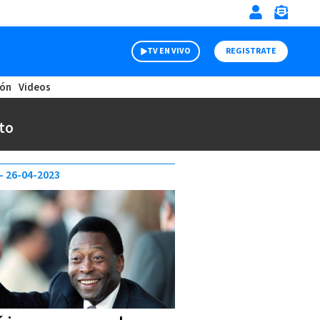
TV EN VIVO
REGISTRATE
ión
Videos
to
26-04-2023