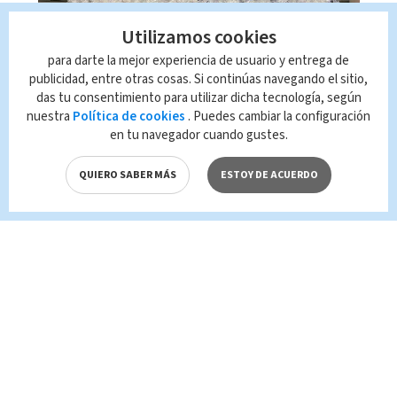
Utilizamos cookies
Cargamento de droga salió
para darte la mejor experiencia de usuario y entrega de
de Costa Rica hacia Países
publicidad, entre otras cosas. Si continúas navegando el sitio,
das tu consentimiento para utilizar dicha tecnología, según
Bajos pese a pasar por
nuestra
Política de cookies
. Puedes cambiar la configuración
escáner
en tu navegador cuando gustes.
QUIERO SABER MÁS
ESTOY DE ACUERDO