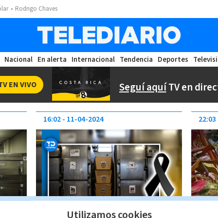
ólar
Rodrigo Chaves
Nacional
En alerta
Internacional
Tendencia
Deportes
Televis
TV EN VIVO
Seguí aquí
TV en direc
16:02
11-04-2024
22:03
Utilizamos cookies