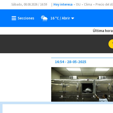
Sábado, 08.08.2026 / 16:59
Hoy interesa
OIJ
Clima
Precio del d
16 ºC
Última hora
16:54
28-05-2025