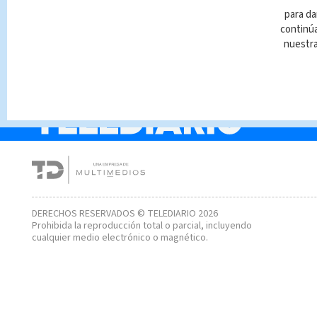
¿Qué pasa con los
para da
cuerpos que no se
continúa
reclaman en la morgu
nuestr
DERECHOS RESERVADOS © TELEDIARIO 2026
Prohibida la reproducción total o parcial, incluyendo
cualquier medio electrónico o magnético.