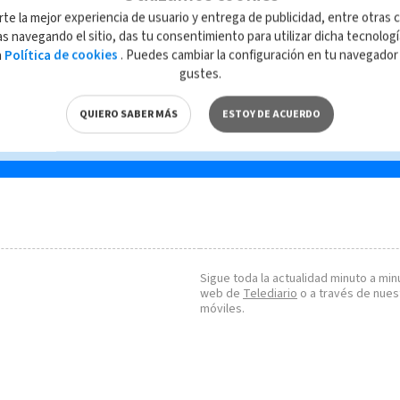
OIJ revela lista con
Ent
rte la mejor experiencia de usuario y entrega de publicidad, entre otras c
nombres de personas
sin
s navegando el sitio, das tu consentimiento para utilizar dicha tecnolog
e?
cuyos cuerpos no han
mor
a
Política de cookies
. Puedes cambiar la configuración en tu navegado
sido retirados de Morgue
(VI
gustes.
Judicial
QUIERO SABER MÁS
ESTOY DE ACUERDO
Sigue toda la actualidad minuto a minu
web de
Telediario
o a través de nues
móviles.