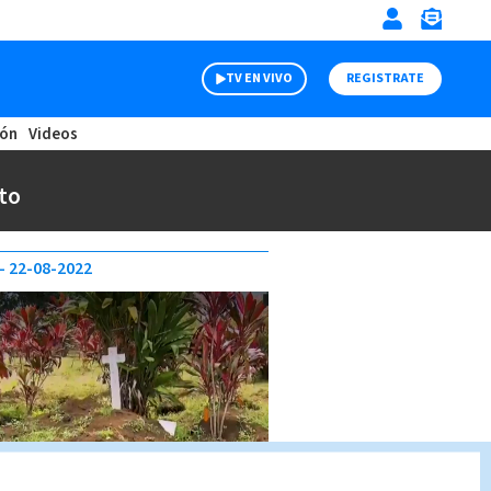
TV EN VIVO
REGISTRATE
ión
Videos
to
22-08-2022