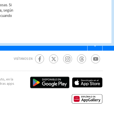
ierro judicial: cuerpos
osas. Si
 reclamar en la
ía, según
gue serán sepultados
r cuando
DEO)
VISÍTANOS EN
to, en la
tras apps