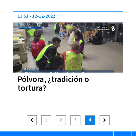
13:51
12-12-2022
Pólvora, ¿tradición o
tortura?
1
2
3
4