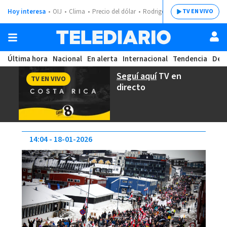
Hoy interesa
OIJ
Clima
Precio del dólar
Rodrigo Chaves
TV EN VIVO
Última hora
Nacional
En alerta
Internacional
Tendencia
Dep
Seguí aquí
TV en
TV EN VIVO
directo
14:04
18-01-2026