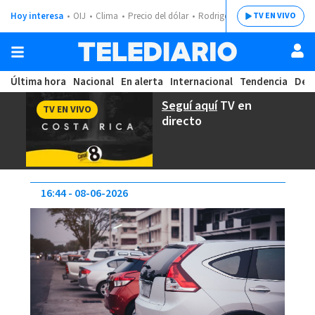
Hoy interesa
OIJ
Clima
Precio del dólar
Rodrigo Chaves
TV EN VIVO
Última hora
Nacional
En alerta
Internacional
Tendencia
Dep
Seguí aquí
TV en
TV EN VIVO
directo
16:44
08-06-2026