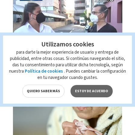
Utilizamos cookies
Aumentan infecciones
para darte la mejor experiencia de usuario y entrega de
respiratorias y
publicidad, entre otras cosas. Si continúas navegando el sitio,
das tu consentimiento para utilizar dicha tecnología, según
gastrointestinales
nuestra
Política de cookies
. Puedes cambiar la configuración
en tu navegador cuando gustes.
16:16
13-12-2017
QUIERO SABER MÁS
ESTOY DE ACUERDO