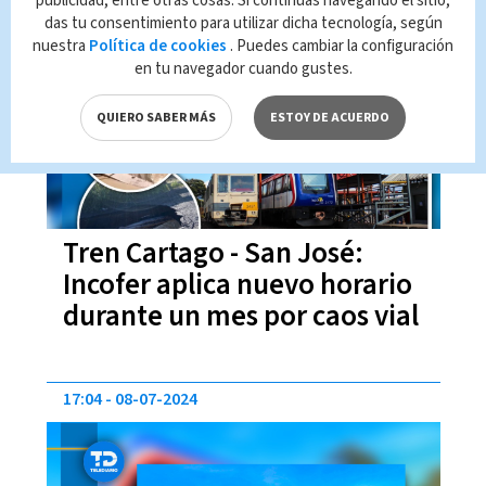
publicidad, entre otras cosas. Si continúas navegando el sitio,
das tu consentimiento para utilizar dicha tecnología, según
16:03
24-10-2024
nuestra
Política de cookies
. Puedes cambiar la configuración
en tu navegador cuando gustes.
QUIERO SABER MÁS
ESTOY DE ACUERDO
Tren Cartago - San José:
Incofer aplica nuevo horario
durante un mes por caos vial
17:04
08-07-2024