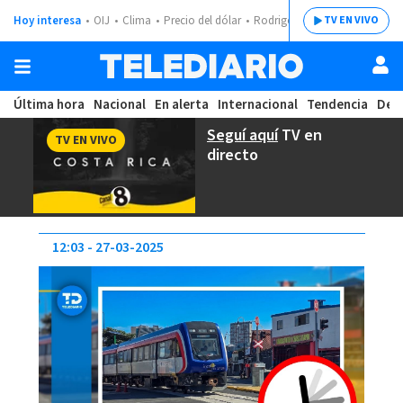
Hoy interesa
OIJ
Clima
Precio del dólar
Rodrigo Chaves
TV EN VIVO
Última hora
Nacional
En alerta
Internacional
Tendencia
Dep
Seguí aquí
TV en
TV EN VIVO
directo
12:03
27-03-2025