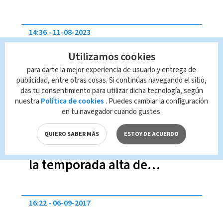
14:36
11-08-2023
Utilizamos cookies
para darte la mejor experiencia de usuario y entrega de
publicidad, entre otras cosas. Si continúas navegando el sitio,
das tu consentimiento para utilizar dicha tecnología, según
nuestra
Política de cookies
. Puedes cambiar la configuración
en tu navegador cuando gustes.
Costa Rica anuncia aumento
QUIERO SABER MÁS
ESTOY DE ACUERDO
de vuelos desde Canadá para
la temporada alta de
turismo
16:22
06-09-2017