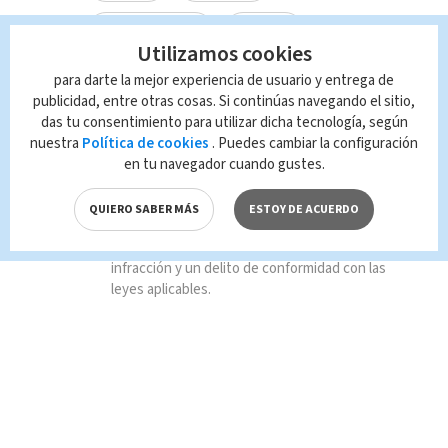
Estados Unidos
hoteles
Utilizamos cookies
ICT
temporada baja
para darte la mejor experiencia de usuario y entrega de
publicidad, entre otras cosas. Si continúas navegando el sitio,
das tu consentimiento para utilizar dicha tecnología, según
Nacional
nuestra
Política de cookies
. Puedes cambiar la configuración
en tu navegador cuando gustes.
Queda prohibida la reproducción total o
parcial del contenido de esta página, mismo
QUIERO SABER MÁS
ESTOY DE ACUERDO
que es propiedad de TELEDIARIO; su
reproducción no autorizada constituye una
infracción y un delito de conformidad con las
leyes aplicables.