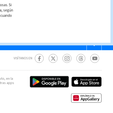
pe de estado en
osas. Si
kina Faso responde a
ía, según
 de terrorismo que
r cuando
ta el país desde el
5
VISÍTANOS EN
to, en la
tras apps