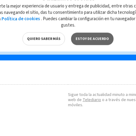
Lula dice que Bolsonaro
Gol
rte la mejor experiencia de usuario y entrega de publicidad, entre otras c
"posiblemente"
Bur
s navegando el sitio, das tu consentimiento para utilizar dicha tecnolog
esperaba volver a Brasil
ola
a
Política de cookies
. Puedes cambiar la configuración en tu navegado
con un golpe de estado
azo
gustes.
201
QUIERO SABER MÁS
ESTOY DE ACUERDO
Sigue toda la actualidad minuto a minu
web de
Telediario
o a través de nues
móviles.