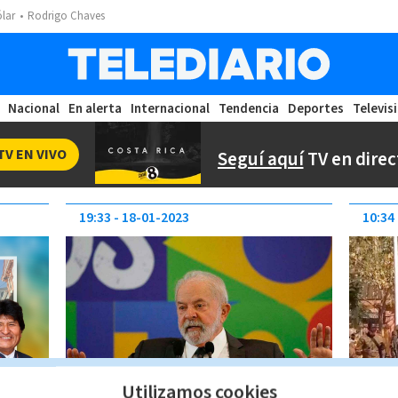
ólar
Rodrigo Chaves
Nacional
En alerta
Internacional
Tendencia
Deportes
Televis
TV EN VIVO
Seguí aquí
TV en direc
19:33
18-01-2023
10:34
Utilizamos cookies