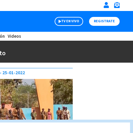
TV EN VIVO
REGISTRATE
ión
Videos
to
25-01-2022