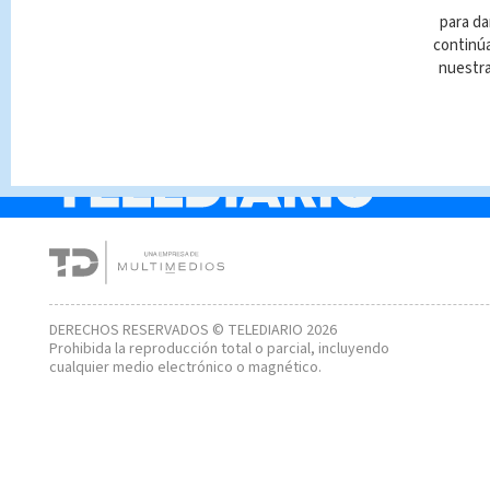
¿Qué está pasando en
para da
Bolivia y por qué
continúa
denuncian golpe de
nuestr
estado militar?
DERECHOS RESERVADOS © TELEDIARIO 2026
Prohibida la reproducción total o parcial, incluyendo
cualquier medio electrónico o magnético.