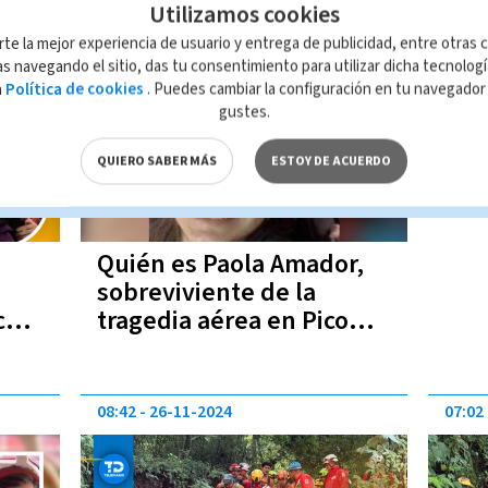
Pico Blanco | VIDEO
Utilizamos cookies
10:58
26-11-2024
rte la mejor experiencia de usuario y entrega de publicidad, entre otras c
s navegando el sitio, das tu consentimiento para utilizar dicha tecnolog
a
Política de cookies
. Puedes cambiar la configuración en tu navegado
gustes.
QUIERO SABER MÁS
ESTOY DE ACUERDO
Quién es Paola Amador,
sobreviviente de la
co
tragedia aérea en Pico
 |
Blanco
08:42
26-11-2024
07:02