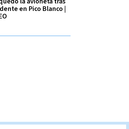
 quedó la avioneta tras
idente en Pico Blanco |
EO