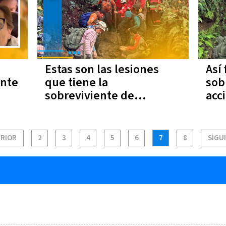
Estas son las lesiones
Así
ente
que tiene la
sob
sobreviviente de
acc
accidente aéreo en Pico
Pic
Blanco
RIOR
2
3
4
5
6
7
8
SIGU