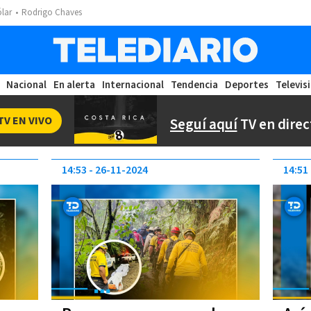
ólar
Rodrigo Chaves
Nacional
En alerta
Internacional
Tendencia
Deportes
Televis
TV EN VIVO
Seguí aquí
TV en direc
14:53
26-11-2024
14:51