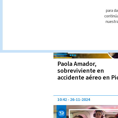
12:07
26-11-2024
para da
continúa
nuestr
Paola Amador,
sobreviviente en
accidente aéreo en Pi
Blanco gritó por ayuda
VIDEO
10:42
26-11-2024