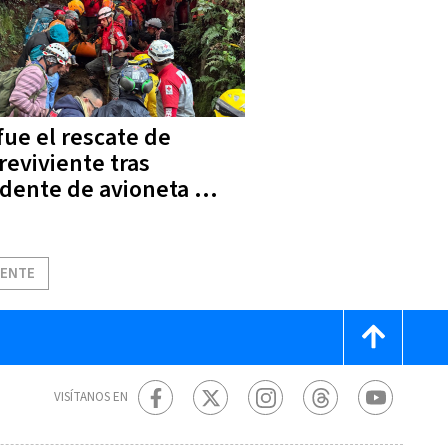
 fue el rescate de
reviviente tras
idente de avioneta en
o Blanco | VIDEOS
IENTE
VISÍTANOS EN