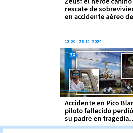
Zeus: el héroe canino
rescate de sobrevivie
en accidente aéreo d
Pico Blanco
13:20
26-11-2024
Accidente en Pico Bla
piloto fallecido perdió
su padre en tragedia
aérea hace 24 años