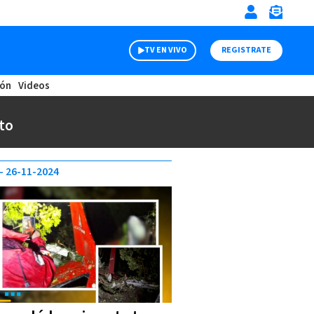
TV EN VIVO
REGISTRATE
ión
Videos
to
26-11-2024