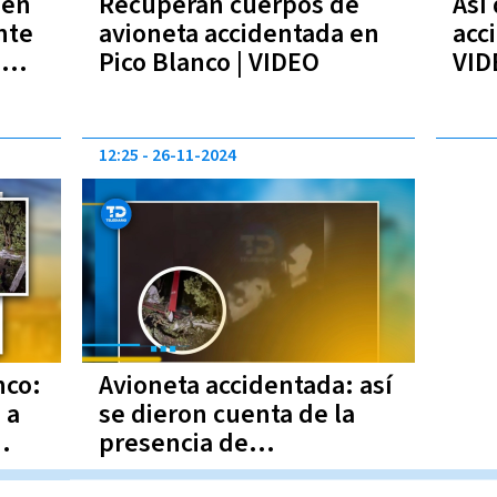
 en
Recuperan cuerpos de
Así
nte
avioneta accidentada en
acc
e
Pico Blanco | VIDEO
VID
12:25
26-11-2024
nco:
Avioneta accidentada: así
 a
se dieron cuenta de la
presencia de
superviviente en cerro