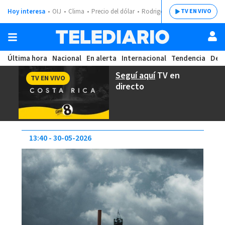
Hoy interesa
OIJ
Clima
Precio del dólar
Rodrigo Chaves
TV EN VIVO
Última hora
Nacional
En alerta
Internacional
Tendencia
Dep
Seguí aquí
TV en
TV EN VIVO
directo
13:40
30-05-2026