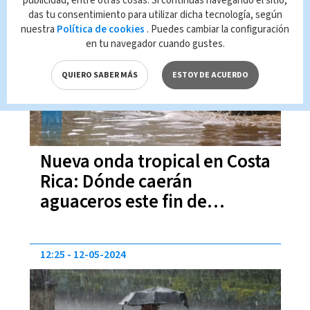
publicidad, entre otras cosas. Si continúas navegando el sitio,
das tu consentimiento para utilizar dicha tecnología, según
12:07
28-09-2024
nuestra
Política de cookies
. Puedes cambiar la configuración
en tu navegador cuando gustes.
QUIERO SABER MÁS
ESTOY DE ACUERDO
Nueva onda tropical en Costa
Rica: Dónde caerán
aguaceros este fin de
semana
12:25
12-05-2024