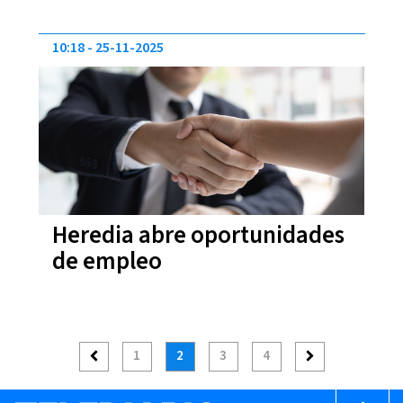
10:18
25-11-2025
Heredia abre oportunidades
de empleo
1
2
3
4