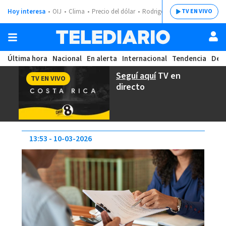
Hoy interesa
OIJ
Clima
Precio del dólar
Rodrigo Chaves
TV EN VIVO
Última hora
Nacional
En alerta
Internacional
Tendencia
Dep
Seguí aquí
TV en
TV EN VIVO
directo
13:53
10-03-2026