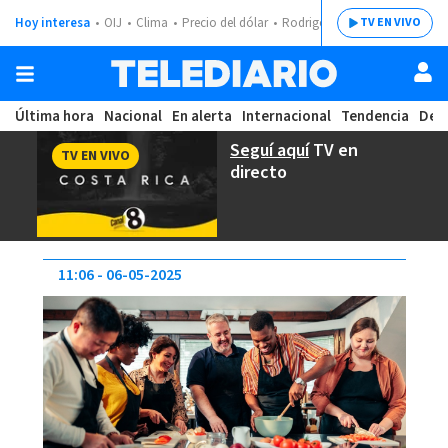
Hoy interesa
OIJ
Clima
Precio del dólar
Rodrigo Chaves
TV EN VIVO
Última hora
Nacional
En alerta
Internacional
Tendencia
Dep
Seguí aquí
TV en
TV EN VIVO
directo
11:06
06-05-2025