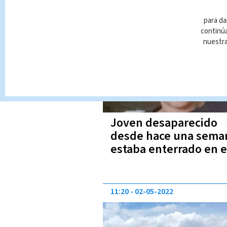
15:53
10-02-2023
para da
continúa
nuestr
Joven desaparecido
desde hace una sema
estaba enterrado en e
patio de su amigo
11:20
02-05-2022