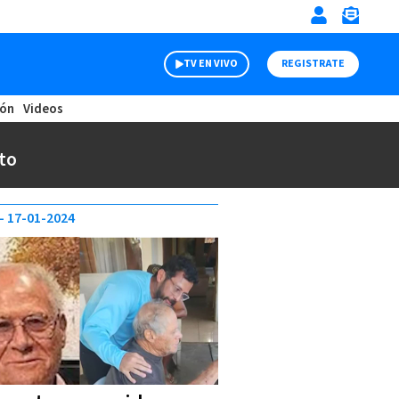
TV EN VIVO
REGISTRATE
ión
Videos
to
17-01-2024