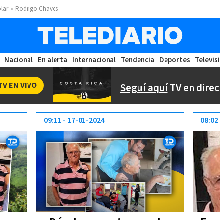
ólar
Rodrigo Chaves
Nacional
En alerta
Internacional
Tendencia
Deportes
Televis
TV EN VIVO
Seguí aquí
TV en direc
09:11
17-01-2024
08:02