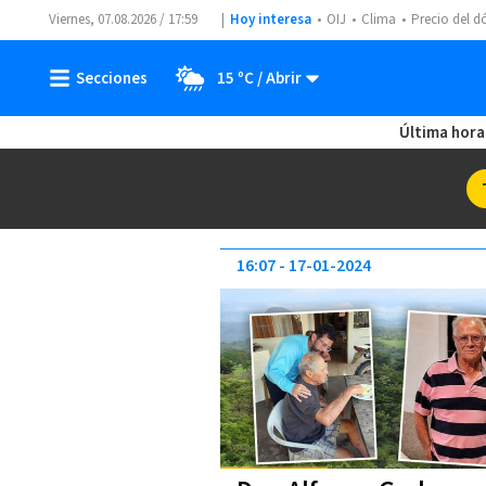
Viernes, 07.08.2026 / 17:59
Hoy interesa
OIJ
Clima
Precio del d
15 ºC
Última hora
16:07
17-01-2024