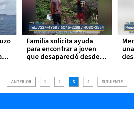
buzo
Familia solicita ayuda
Men
para encontrar a joven
una
a
que desapareció desde el
des
3 de abril
ANTERIOR
1
2
3
4
SIGUIENTE