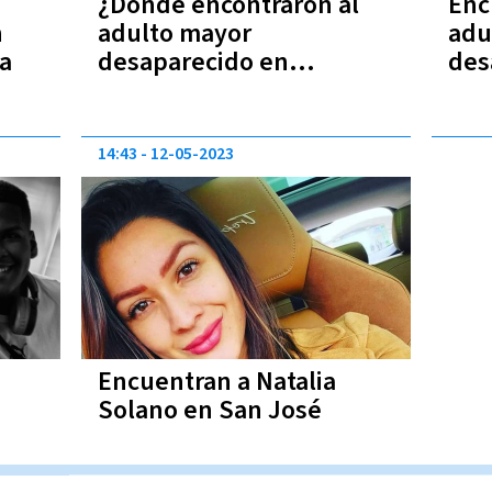
o
¿Dónde encontraron al
Enc
n
adulto mayor
adu
a
desaparecido en
des
Guanacaste?
Gua
14:43
12-05-2023
Encuentran a Natalia
Solano en San José