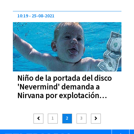
10:19
25-08-2021
Niño de la portada del disco
'Nevermind' demanda a
Nirvana por explotación
sexual infantil
1
2
3