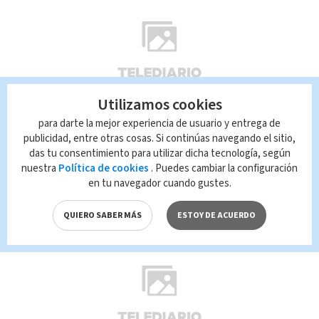
Utilizamos cookies
(+VIDEO) ¿Qué pasaría si se
para darte la mejor experiencia de usuario y entrega de
aprueba el matrimonio gay
publicidad, entre otras cosas. Si continúas navegando el sitio,
das tu consentimiento para utilizar dicha tecnología, según
en el país?
nuestra
Política de cookies
. Puedes cambiar la configuración
en tu navegador cuando gustes.
01:08
11-01-2018
QUIERO SABER MÁS
ESTOY DE ACUERDO