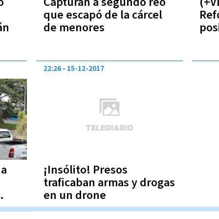
o
Capturan a segundo reo
(+V
que escapó de la cárcel
Ref
án
de menores
pos
las 
22:26
15-12-2017
 a
¡Insólito! Presos
traficaban armas y drogas
en un drone