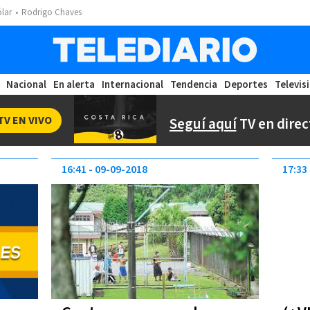
ólar
Rodrigo Chaves
Nacional
En alerta
Internacional
Tendencia
Deportes
Televis
TV EN VIVO
Seguí aquí
TV en direc
16:41
09-09-2018
17:33