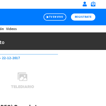
TV EN VIVO
REGISTRATE
ión
Videos
to
22-12-2017