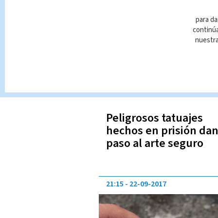
00:02
15-11-2017
para da
continúa
nuestr
Peligrosos tatuajes
hechos en prisión da
paso al arte seguro
21:15
22-09-2017