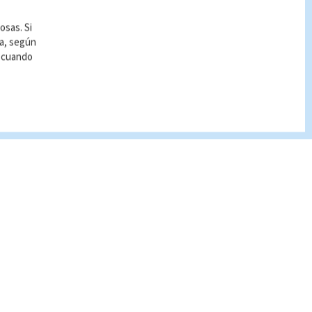
osas. Si
ía, según
r cuando