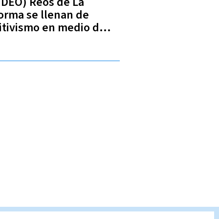
IDEO) Reos de La
orma se llenan de
itivismo en medio de
rejas