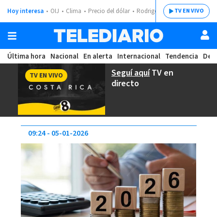
Hoy interesa
OIJ
Clima
Precio del dólar
Rodrigo Chaves
TV EN VIVO
Última hora
Nacional
En alerta
Internacional
Tendencia
Dep
Seguí aquí
TV en
TV EN VIVO
directo
09:24
05-01-2026