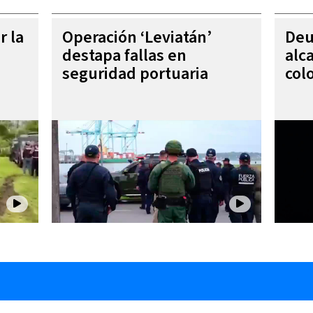
r la
Operación ‘Leviatán’
Deu
destapa fallas en
alc
seguridad portuaria
col