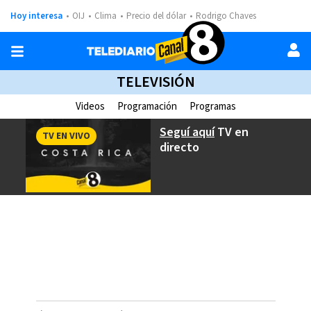
Hoy interesa
OIJ
Clima
Precio del dólar
Rodrigo Chaves
TELEVISIÓN
Videos
Programación
Programas
Seguí aquí
TV en
TV EN VIVO
directo