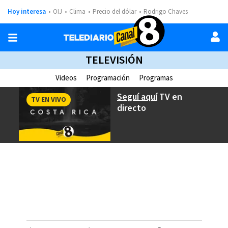
Hoy interesa
OIJ
Clima
Precio del dólar
Rodrigo Chaves
TELEVISIÓN
Videos
Programación
Programas
Seguí aquí
TV en
TV EN VIVO
directo