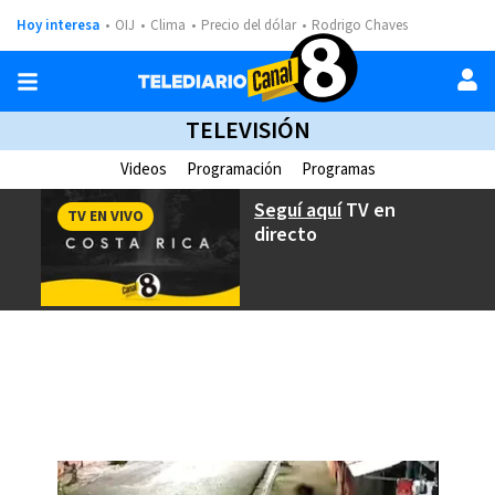
Hoy interesa
OIJ
Clima
Precio del dólar
Rodrigo Chaves
TELEVISIÓN
Videos
Programación
Programas
Seguí aquí
TV en
TV EN VIVO
directo