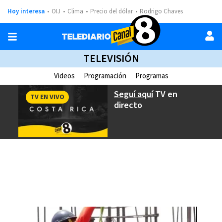
Hoy interesa
OIJ
Clima
Precio del dólar
Rodrigo Chaves
TELEVISIÓN
Videos
Programación
Programas
Seguí aquí
TV en
TV EN VIVO
directo