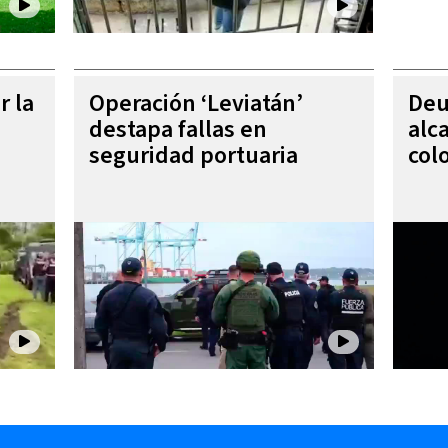
r la
Operación ‘Leviatán’
Deu
destapa fallas en
alc
seguridad portuaria
col