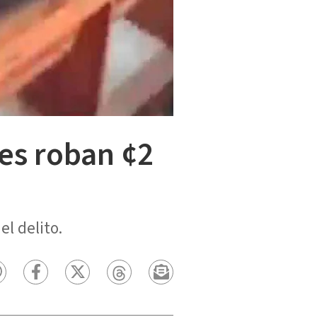
es roban ¢2
l delito.