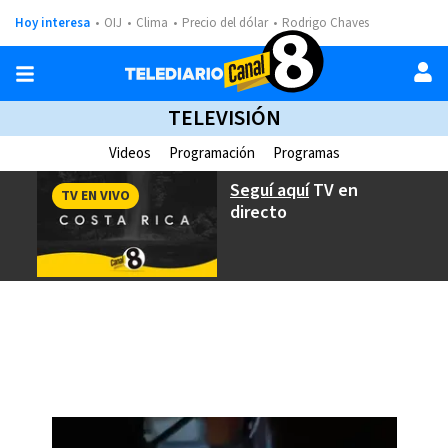
Hoy interesa
OIJ
Clima
Precio del dólar
Rodrigo Chaves
TELEVISIÓN
Videos
Programación
Programas
Seguí aquí
TV en
TV EN VIVO
directo