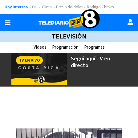
Hoy interesa
OIJ
Clima
Precio del dólar
Rodrigo Chaves
TELEVISIÓN
Videos
Programación
Programas
Seguí aquí
TV en
TV EN VIVO
directo