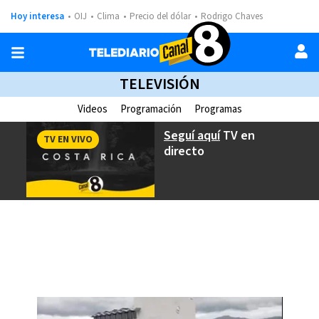
Hoy interesa
OIJ
Clima
Precio del dólar
Rodrigo Chaves
TELEVISIÓN
Videos
Programación
Programas
Seguí aquí
TV en
TV EN VIVO
directo