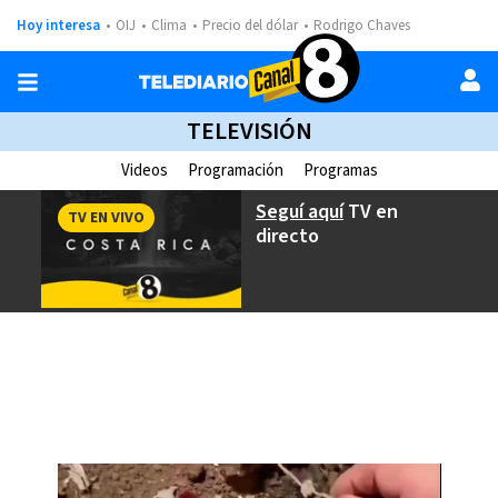
Hoy interesa
OIJ
Clima
Precio del dólar
Rodrigo Chaves
TELEVISIÓN
Videos
Programación
Programas
Seguí aquí
TV en
TV EN VIVO
directo