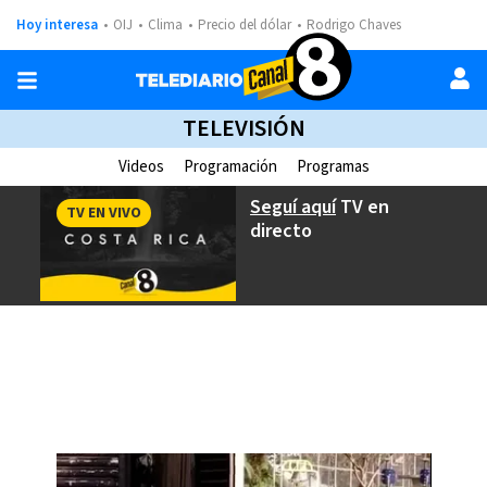
Hoy interesa
OIJ
Clima
Precio del dólar
Rodrigo Chaves
TELEVISIÓN
Videos
Programación
Programas
Seguí aquí
TV en
TV EN VIVO
directo