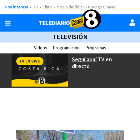
Hoy interesa
OIJ
Clima
Precio del dólar
Rodrigo Chaves
TELEVISIÓN
Videos
Programación
Programas
Seguí aquí
TV en
TV EN VIVO
directo