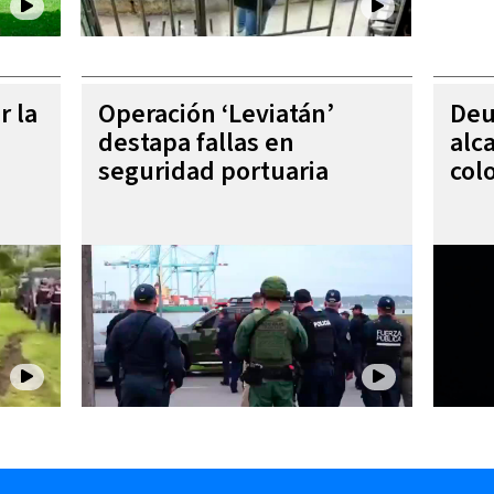
r la
Operación ‘Leviatán’
Deu
destapa fallas en
alc
seguridad portuaria
col