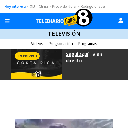
Hoy interesa
OIJ
Clima
Precio del dólar
Rodrigo Chaves
TELEVISIÓN
Videos
Programación
Programas
Seguí aquí
TV en
TV EN VIVO
directo