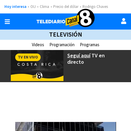
Hoy interesa
OIJ
Clima
Precio del dólar
Rodrigo Chaves
TELEVISIÓN
Videos
Programación
Programas
Seguí aquí
TV en
TV EN VIVO
directo