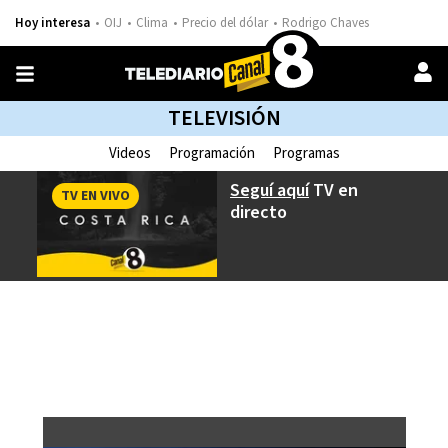
Hoy interesa
OIJ
Clima
Precio del dólar
Rodrigo Chaves
TELEVISIÓN
Videos
Programación
Programas
Seguí aquí
TV en
TV EN VIVO
directo