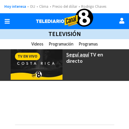
Hoy interesa
OIJ
Clima
Precio del dólar
Rodrigo Chaves
TELEVISIÓN
Videos
Programación
Programas
Seguí aquí
TV en
TV EN VIVO
directo