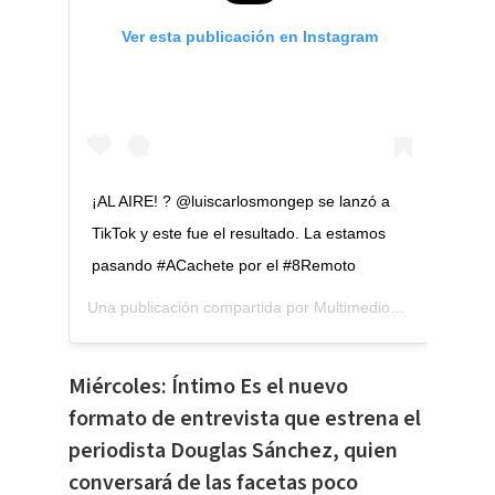
Ver esta publicación en Instagram
¡AL AIRE! ? @luiscarlosmongep se lanzó a
TikTok y este fue el resultado. La estamos
pasando #ACachete por el #8Remoto
Una publicación compartida por
Multimedios Costa Rica
(@
Miércoles: Íntimo Es el nuevo
formato de entrevista que estrena el
periodista Douglas Sánchez, quien
conversará de las facetas poco