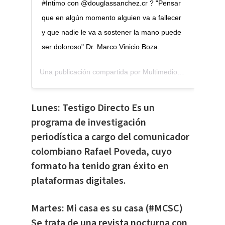
#Íntimo con @douglassanchez.cr ? "Pensar
que en algún momento alguien va a fallecer
y que nadie le va a sostener la mano puede
ser doloroso" Dr. Marco Vinicio Boza.
Una publicación compartida por
Multimedios Costa Rica
(@
Lunes: Testigo Directo Es un
programa de investigación
periodística a cargo del comunicador
colombiano Rafael Poveda, cuyo
formato ha tenido gran éxito en
plataformas digitales.
Martes: Mi casa es su casa (#MCSC)
Se trata de una revista nocturna con