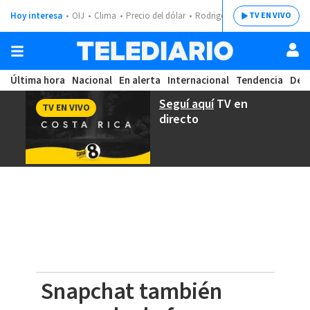
Hoy interesa
OIJ
Clima
Precio del dólar
Rodrigo Chaves
TV EN VIVO
Última hora
Nacional
En alerta
Internacional
Tendencia
Dep
Seguí aquí
TV en
TV EN VIVO
directo
Snapchat también