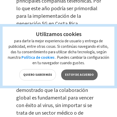
principales compañías telefónicas. Por
lo que este año podría ser primordial
para la implementación de la
generación 5G en Costa Rica.
Utilizamos cookies
A nivel mundial, la pandemia ha
para darte la mejor experiencia de usuario y entrega de
acelerado la digitalización y
publicidad, entre otras cosas. Si continúas navegando el sitio,
das tu consentimiento para utilizar dicha tecnología, según
colaborando para incrementar el nivel
nuestra
Política de cookies
. Puedes cambiar la configuración
de desarrollo de la tecnología de
en tu navegador cuando gustes.
quinta generación.
QUIERO SABER MÁS
ESTOY DE ACUERDO
"En los últimos meses se ha
demostrado que la colaboración
global es fundamental para vencer
con éxito al virus, sin importar si se
trata de un sector médico o de