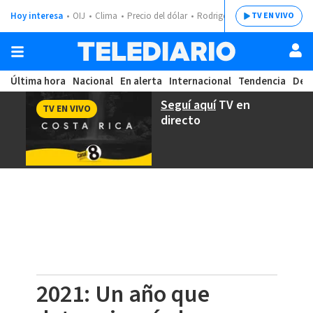
Hoy interesa
OIJ
Clima
Precio del dólar
Rodrigo Chaves
TV EN VIVO
Última hora
Nacional
En alerta
Internacional
Tendencia
Dep
Seguí aquí
TV en
TV EN VIVO
directo
2021: Un año que