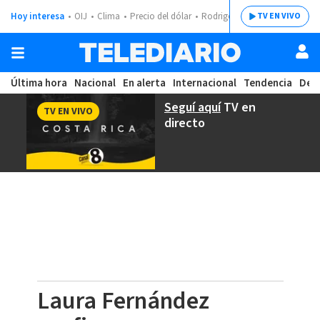
Hoy interesa
OIJ
Clima
Precio del dólar
Rodrigo Chaves
TV EN VIVO
Última hora
Nacional
En alerta
Internacional
Tendencia
Dep
Seguí aquí
TV en
TV EN VIVO
directo
Laura Fernández