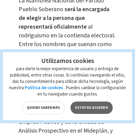
La Asamblea Nacional del Partido
Pueblo Soberano
será la encargada
de elegir a la persona que
representará oficialmente
al
rodriguismo en la contienda electoral.
Entre los nombres que suenan como
posibles precandidatos también
Utilizamos cookies
figuran Francisco Gamboa, Ana
para darte la mejor experiencia de usuario y entrega de
Catalina Muller y Osvaldo Artavia.
publicidad, entre otras cosas. Si continúas navegando el sitio,
das tu consentimiento para utilizar dicha tecnología, según
Fernández, además de su experiencia
nuestra
Política de cookies
. Puedes cambiar la configuración
en tu navegador cuando gustes.
como ministra, ha ocupado cargos
relevantes en la función pública.
QUIERO SABER MÁS
ESTOY DE ACUERDO
Fue
jefa de la Secretaría Sectorial
de
Empleo Público y de la Unidad de
Análisis Prospectivo en el Mideplán, y