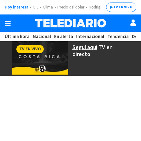
Hoy interesa
OIJ
Clima
Precio del dólar
Rodrigo Chaves
TV EN VIVO
Última hora
Nacional
En alerta
Internacional
Tendencia
Dep
Seguí aquí
TV en
TV EN VIVO
directo