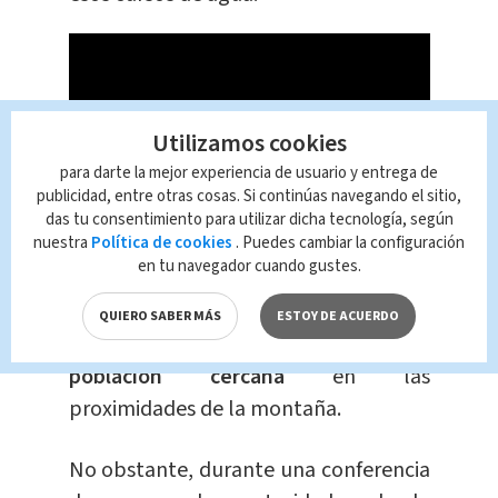
Utilizamos cookies
para darte la mejor experiencia de usuario y entrega de
publicidad, entre otras cosas. Si continúas navegando el sitio,
das tu consentimiento para utilizar dicha tecnología, según
nuestra
Política de cookies
. Puedes cambiar la configuración
en tu navegador cuando gustes.
Una ventaja es que este volcán está
ubicado en el Parque Nacional Rincón
QUIERO SABER MÁS
ESTOY DE ACUERDO
de la Vieja, por lo tanto,
no hay
población cercana
en las
proximidades de la montaña.
No obstante, durante una conferencia