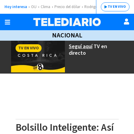
Hoy interesa
OIJ
Clima
Precio del dólar
Rodrigo Chaves
TV EN VIVO
NACIONAL
Seguí aquí
TV en
TV EN VIVO
directo
Bolsillo Inteligente: Así