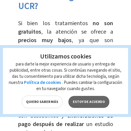
UCR?
Si bien los tratamientos
no son
gratuitos
, la atención se ofrece a
precios muy bajos
, ya que son
proporcionados por estudiantes bajo
Utilizamos cookies
supervisión
docente.
para darte la mejor experiencia de usuario y entrega de
publicidad, entre otras cosas. Si continúas navegando el sitio,
El costo se determina según las
das tu consentimiento para utilizar dicha tecnología, según
necesidades orales específicas de cada
nuestra
Política de cookies
. Puedes cambiar la configuración
en tu navegador cuando gustes.
individuo. Para personas
económicamente vulnerables, se
QUIERO SABER MÁS
ESTOY DE ACUERDO
ofrece un modelo tarifario especial
con descuentos y
exoneraciones de
pago después de realizar
un estudio